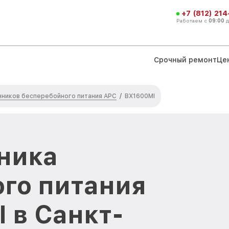
+7 (812) 21
Работаем с
09:00
Срочный ремонт
Це
чников бесперебойного питания APC
/
BX1600MI
ника
го питания
 в Санкт-