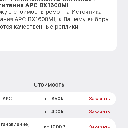
питания APC BX1600MI
зкую стоимость ремонта Источника
ания APC BX1600MI, к Вашему выбору
еются качественные реплики
Стоимость
от 850₽
I APC
Заказать
от 400₽
Заказать
становление)
от 1000₽
Заказать