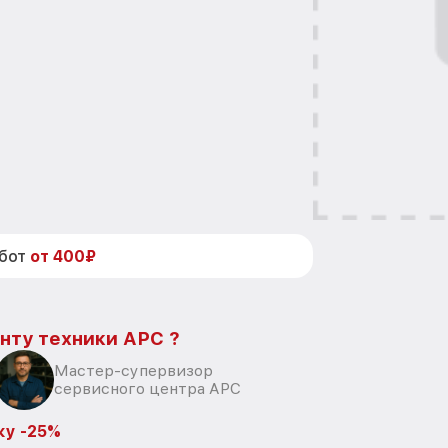
абот
от 400₽
нту техники APC ?
Мастер-супервизор
сервисного центра APC
ку -25%