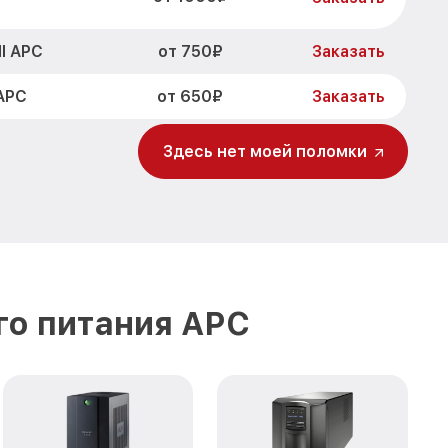
от 750₽
I APC
Заказать
от 650₽
APC
Заказать
Здесь нет моей поломки
го питания APC