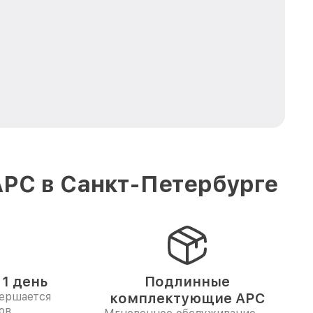
APC в Санкт-Петербурге
1 день
Подлинные
вершается
комплектующие APC
ов