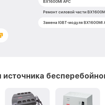
BX1600MI APC
Ремонт силовой части BX1600M
Замена IGBT-модуля BX1600MI 
 источника бесперебойно