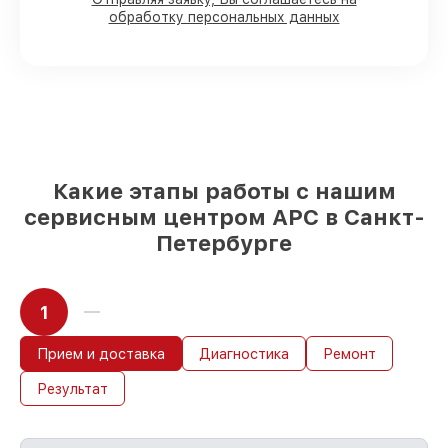
80%
работ в вашем присутствии
обработку персональных данных
90%
комплектующих для источников
бесперебойного питания имеются в
наличии или быстро поставляются
Оригинальные запчасти и
качественные реплики на ваш выбор
–
для любого бюджета
85%
работ быстро и без задержек, при
немедленном начале работ
Какие этапы работы с нашим
сервисным центром APC в Санкт-
Петербурге
1
Прием и доставка
Диагностика
Ремонт
Результат