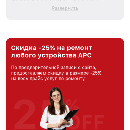
качественный и доступный ремонт для
Развернуть
каждого пользователя продукции APC, вне
зависимости от сложности поломки. Мы
стремимся к тому, чтобы каждый клиент был
удовлетворен скоростью и качеством
предоставляемых услуг. Наша цель — стать
лучшим сервисным центром APC в городе
Санкт-Петербурге, постоянно повышая
Скидка -25% на ремонт
уровень доверия и лояльности наших
любого устройства APC
клиентов.
По предварительной записи с сайта,
предоставляем скидку в размере -25%
на весь прайс услуг по ремонту
25
%
OFF