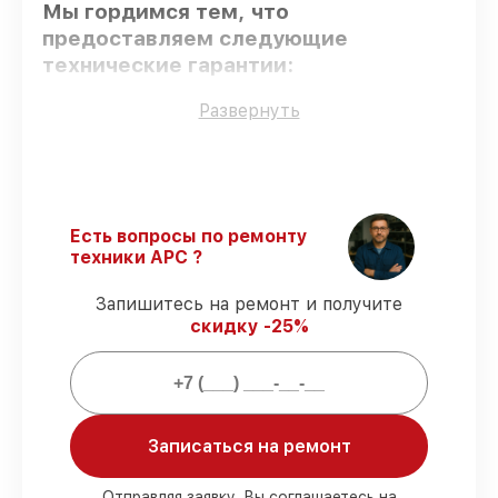
Мы гордимся тем, что
предоставляем следующие
технические гарантии:
Развернуть
Оригинальные детали
– только
подлинные комплектующие.
Сертифицированные инженеры
–
проверенные специалисты с опытом и
сертификацией.
Есть вопросы по ремонту
Выполнение работ вовремя
–
техники APC ?
гарантируем завершение работ без
задержек.
Запишитесь на ремонт и получите
Гарантийное обслуживание
–
скидку -25%
предоставляем официальное
гарантийное сопровождение после
восстановления.
Мы гарантируем:
Записаться на ремонт
Отправляя заявку, Вы соглашаетесь на